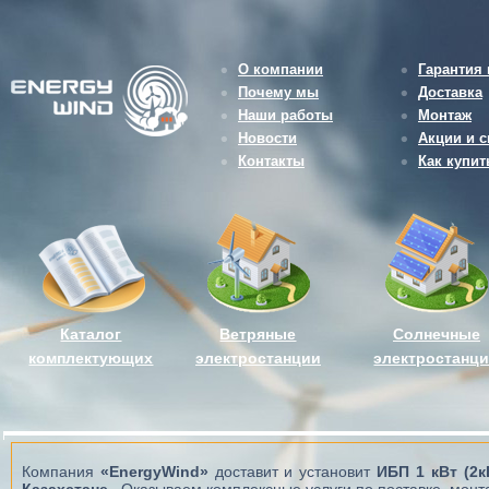
О компании
Гарантия 
Почему мы
Доставка
Наши работы
Монтаж
Новости
Акции и с
Контакты
Как купит
Каталог
Ветряные
Солнечные
комплектующих
электростанции
электростанц
Компания
«EnergyWind»
доставит и установит
ИБП 1 кВт (2к